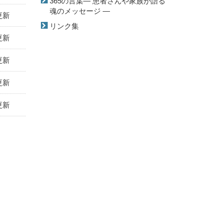
365の言葉― 患者さんや家族が語る
魂のメッセージ ―
更新
リンク集
更新
更新
更新
更新