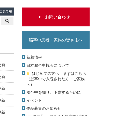
会員専用
お
問
脳卒中患者・家族の皆さまへ
い
新着情報
更新
日本脳卒中協会について
合
はじめての方へ｜まずはこちら
更新
（脳卒中で入院された方・ご家族
へ）
更新
わ
脳卒中を知り、予防するために
更新
イベント
作品募集のお知らせ
せ
更新