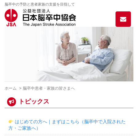
脳卒中の予防と患者家族の支援を目指して
お
問
い
合
わ
せ
ホーム
> 脳卒中患者・家族の皆さまへ
トピックス
はじめての方へ｜まずはこちら（脳卒中で入院された
方・ご家族へ）