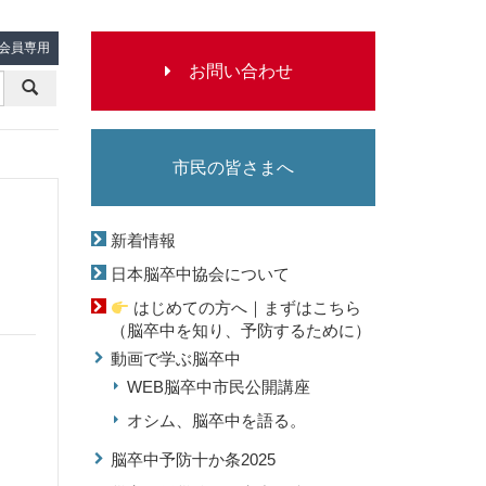
会員専用
お
問
市民の皆さまへ
い
中
新着情報
日本脳卒中協会について
合
はじめての方へ｜まずはこちら
（脳卒中を知り、予防するために）
動画で学ぶ脳卒中
わ
WEB脳卒中市民公開講座
オシム、脳卒中を語る。
せ
脳卒中予防十か条2025