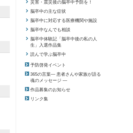
災害・震災後の脳卒中予防を！
脳卒中の主な症状
脳卒中に対応する医療機関や施設
脳卒中なんでも相談
脳卒中体験記「脳卒中後の私の人
生」入選作品集
読んで学ぶ脳卒中
予防啓発イベント
365の言葉― 患者さんや家族が語る
魂のメッセージ ―
作品募集のお知らせ
リンク集