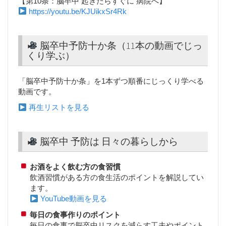
【第10条：脳卒中 起きたらすぐに 病院へ】
https://youtu.be/KJUikxSr4Rk
脳卒中予防十か条（11本の動画でじっ
くり学ぶ）
「脳卒中予防十か条」を1本ずつ順番にじっくり学べる
動画です。
再生リストを見る
脳卒中 予防は 日々の暮らしから
お酒をよく飲む方の食習慣
飲酒習慣がある方の食生活のポイントを解説してい
ます。
YouTube動画を見る
毎日の食事作りのポイント
毎日の食事で脳卒中リスクを減らす工夫やポイント