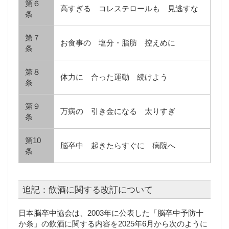
第６
高すぎる コレステロールも 見逃すな
条
第７
お食事の 塩分・脂肪 控えめに
条
第８
体力に 合った運動 続けよう
条
第９
万病の 引き金になる 太りすぎ
条
第10
脳卒中 起きたらすぐに 病院へ
条
追記：飲酒に関する改訂について
日本脳卒中協会は、2003年に公表した「脳卒中予防十
か条」の飲酒に関する内容を2025年6月から次のように