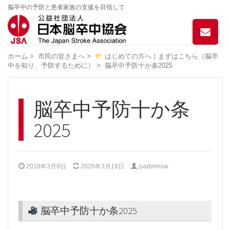
脳卒中の予防と患者家族の支援を目指して
お
問
い
ホーム
>
市民の皆さまへ
>
はじめての方へ｜まずはこちら（脳卒
合
中を知り、予防するために）
>
脳卒中予防十か条2025
わ
せ
脳卒中予防十か条
2025
2018年3月9日
2026年3月18日
jsadminsw
脳卒中予防十か条2025