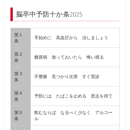
脳卒中予防十か条2025
第１
手始めに 高血圧から 治しましょう
条
第２
糖尿病 放っておいたら 悔い残る
条
第３
不整脈 見つかり次第 すぐ受診
条
第４
予防には たばこを止める 意志を持て
条
第５
飲むならば なるべく少なく アルコー
条
ル