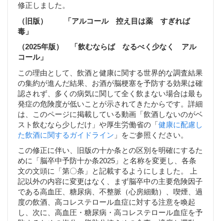
修正しました。
（旧版） 「アルコール 控え目は薬 すぎれば
毒」
（2025年版） 「飲むならば なるべく少なく アル
コール」
この理由として、飲酒と健康に関する世界的な調査結果
の集約が進んだ結果、お酒が脳梗塞を予防する効果は確
認されず、多くの病気に関して全く飲まない場合は最も
発症の危険度が低いことが示されてきたからです。詳細
は、このページに掲載している動画「飲酒しないのがベ
スト飲むなら少しだけ」や厚生労働省の「
健康に配慮し
た飲酒に関するガイドライン
」をご参照ください。
この修正に伴い、旧版の十か条との区別を明確にするた
めに「脳卒中予防十か条2025」と名称を変更し、各条
文の文頭に「第〇条」と記載するようにしました。 上
記以外の内容に変更はなく、まず脳卒中の主要危険因子
である高血圧、糖尿病、不整脈（心房細動）、喫煙、過
度の飲酒、高コレステロール血症に対する注意を喚起
し、次に、高血圧・糖尿病・高コレステロール血症を予