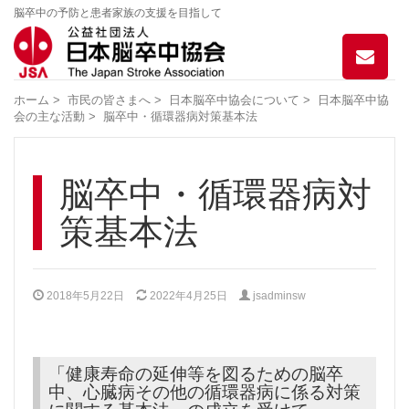
脳卒中の予防と患者家族の支援を目指して
お
問
い
ホーム
>
市民の皆さまへ
>
日本脳卒中協会について
>
日本脳卒中協
合
会の主な活動
>
脳卒中・循環器病対策基本法
わ
せ
脳卒中・循環器病対
策基本法
2018年5月22日
2022年4月25日
jsadminsw
「健康寿命の延伸等を図るための脳卒
中、心臓病その他の循環器病に係る対策