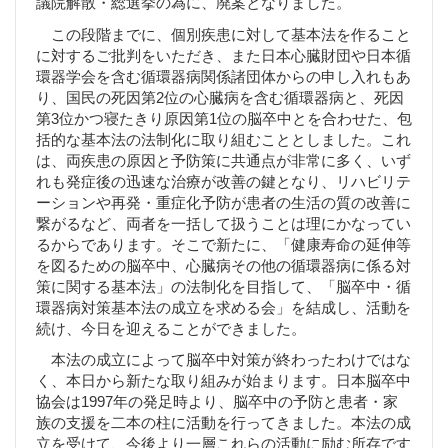
議院解散・総選挙の為に、廃案となりました。
この段階までに、個別疾患に対して基本法を作ること
に対するご批判をいただき、また日本心臓財団や日本循
環器学会を含む循環器病関係諸団体からの申し入れもあ
り、国民の死因第2位の心臓病を含む循環器病と、死因
第3位かつ寝たきり原因第1位の脳卒中とを合わせた、包
括的な基本法の法制化に取り組むこととしました。これ
は、両疾患の原因と予防策に共通点が非常に多く、いず
れも発症後の迅速な治療が改善の鍵となり、リハビリテ
ーションや再発・重症化予防が患者の生活の質の改善に
繋がるなど、両者を一括して扱うことは理にかなってい
るからであります。そこで新たに、「健康寿命の延伸等
を図るための脳卒中、心臓病その他の循環器病に係る対
策に関する基本法」の法制化を目指して、「脳卒中・循
環器病対策基本法の成立を求める会」を結成し、活動を
続け、今日を迎えることができました。
本法の成立によって脳卒中対策が終わったわけではな
く、本日から新たな取り組みが始まります。日本脳卒中
協会は1997年の発足時より、脳卒中の予防と患者・家
族の支援を二本の柱に活動を行ってきました。本法の成
立を受けて、今後より一層これらの活動に励む所存です