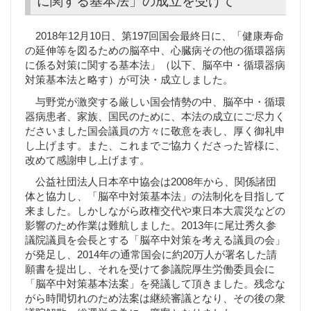
に関する基本法」の成立を受けて
2018年12月10日、第197回国会最終日に、「健康寿命
の延伸等を図るための脳卒中、心臓病その他の循環器病
に係る対策に関する基本法」（以下、脳卒中・循環器病
対策基本法と略す）が可決・成立しました。
与野党が激突する厳しい国会情勢の中、脳卒中・循環
器病患者、家族、国民のために、本法の成立にご尽力く
ださいました国会議員の方々に敬意を表し、厚く御礼申
し上げます。また、これまでご協力くださった皆様に、
改めて感謝申し上げます。
公益社団法人日本卒中協会は2008年から、関係諸団
体と協力し、「脳卒中対策基本法」の法制化を目指して
来ました。しかしながら政権交代や東日本大震災などの
影響のため作業は難航しました。2013年に尾辻秀久参
議院議員を会長とする「脳卒中対策を考える議員の会」
が発足し、2014年の通常国会に約20万人が署名した請
願書を提出し、それを受けて参議院厚生労働委員会に
「脳卒中対策基本法案」を発議して頂きました。残念な
がら時間切れのため法案は継続審議となり、その後の衆