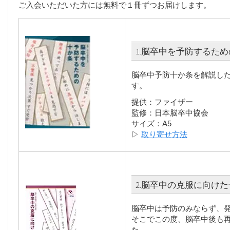
ご入会いただいた方には無料で１冊ずつお届けします。
1.脳卒中を予防するた
脳卒中予防十か条を解説し
す。
提供：ファイザー
監修：日本脳卒中協会
サイズ：A5
▷
取り寄せ方法
2.脳卒中の克服に向け
脳卒中は予防のみならず、発
そこでこの度、脳卒中後も
た。