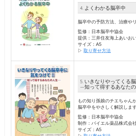
4. よくわかる脳卒中
脳卒中の予防方法、治療や
監修：日本脳卒中協会
提供：三井住友海上あいお
サイズ：A5
▷
取り寄せ方法
5. いきなりやってくる
—知って得するあなたの
もの知り孫娘のチエちゃん
脳卒中をやさしく解説しま
監修：日本脳卒中協会
制作：バイエル薬品株式会
サイズ：A5
▷
取り寄せ方法