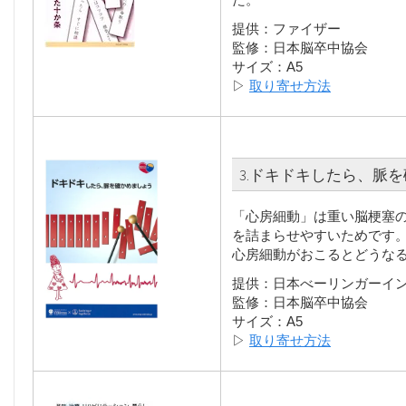
提供：ファイザー
監修：日本脳卒中協会
サイズ：A5
▷
取り寄せ方法
3.ドキドキしたら、脈
「心房細動」は重い脳梗塞
を詰まらせやすいためです
心房細動がおこるとどうな
提供：日本べーリンガーイ
監修：日本脳卒中協会
サイズ：A5
▷
取り寄せ方法