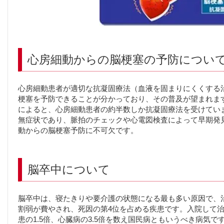
心房細動からの脳梗塞の予防につい
心房細動患者が適切な抗凝固療法（血液を固まりにくくする
梗塞を予防できることが分かっており、その普及が望まれま
によると、心房細動患者の約半数しか抗凝固療法を受けてい
無症状であり、脈拍のチェックや心電図検査によって早期発
動からの脳梗塞予防に不可欠です。
脳卒中について
脳卒中は、寝たきりや要介護の状態になる最も多い原因で、
割弱が費やされ、死因の第4位を占める疾患です。入院して
患の1.5倍、心臓病の3.5倍を数え国民病ともいうべき病気