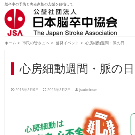
脳卒中の予防と患者家族の支援を目指して
ホーム
>
市民の皆さまへ
>
啓発イベント
>
心房細動週間・脈の日
心房細動週間・脈の日
2018年3月9日
2026年3月2日
jsadminsw