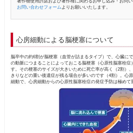
著作物使用許諾および著作権に関わるお申し込み・お問い
お問い合わせフォーム
よりお願いいたします。
心房細動による脳梗塞について
脳卒中の約6割が脳梗塞（血管が詰まるタイプ）で、心臓に
の動脈につまることによっておこる脳梗塞（心原性脳塞栓症）
す。その梗塞のサイズが大きいために死亡率が高く（2割）
きりなどの重い後遺症が残る場合が多いのです（4割）。心原
細動で、心房細動からの心原性脳塞栓症の発症予防は極めて