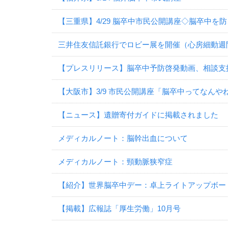
【三重県】4/29 脳卒中市民公開講座◇脳卒中を
三井住友信託銀行でロビー展を開催（心房細動週
【プレスリリース】脳卒中予防啓発動画、相談支
【大阪市】3/9 市民公開講座「脳卒中ってなんやね
【ニュース】遺贈寄付ガイドに掲載されました
メディカルノート：脳幹出血について
メディカルノート：頸動脈狭窄症
【紹介】世界脳卒中デー：卓上ライトアップボー
【掲載】広報誌「厚生労働」10月号