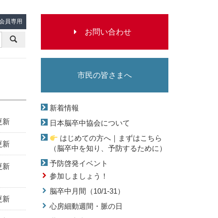
会員専用
お
問
市民の皆さまへ
い
新着情報
更新
日本脳卒中協会について
合
はじめての方へ｜まずはこちら
更新
（脳卒中を知り、予防するために）
予防啓発イベント
更新
わ
参加しましょう！
脳卒中月間（10/1-31）
更新
せ
心房細動週間・脈の日