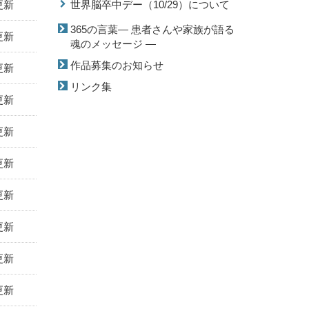
更新
世界脳卒中デー（10/29）について
365の言葉― 患者さんや家族が語る
更新
魂のメッセージ ―
作品募集のお知らせ
更新
リンク集
更新
更新
更新
更新
更新
更新
更新