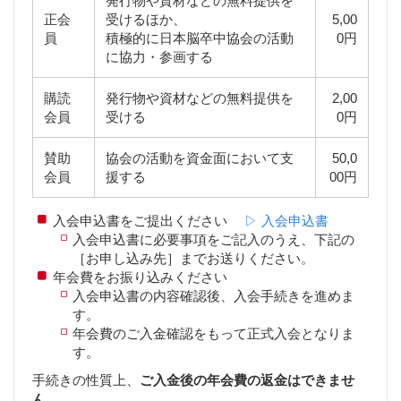
発行物や資材などの無料提供を
正会
受けるほか、
5,00
員
積極的に日本脳卒中協会の活動
0円
に協力・参画する
購読
発行物や資材などの無料提供を
2,00
会員
受ける
0円
賛助
協会の活動を資金面において支
50,0
会員
援する
00円
入会申込書をご提出ください
▷ 入会申込書
入会申込書に必要事項をご記入のうえ、下記の
［お申し込み先］までお送りください。
年会費をお振り込みください
入会申込書の内容確認後、入会手続きを進めま
す。
年会費のご入金確認をもって正式入会となりま
す。
手続きの性質上、
ご入金後の年会費の返金はできませ
ん。