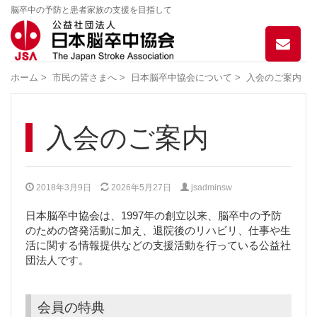
脳卒中の予防と患者家族の支援を目指して
お
問
い
ホーム
>
市民の皆さまへ
>
日本脳卒中協会について
>
入会のご案内
合
わ
せ
入会のご案内
2018年3月9日
2026年5月27日
jsadminsw
日本脳卒中協会は、1997年の創立以来、脳卒中の予防
のための啓発活動に加え、退院後のリハビリ、仕事や生
活に関する情報提供などの支援活動を行っている公益社
団法人です。
会員の特典