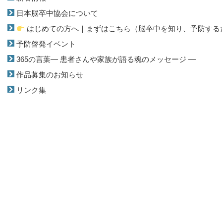
し
ク
し
い
し
い
ウ
て
ウ
日本脳卒中協会について
ィ
く
ィ
ン
だ
ン
はじめての方へ｜まずはこちら（脳卒中を知り、予防する
ド
さ
ド
ウ
い
ウ
で
(
で
予防啓発イベント
開
新
開
き
し
き
365の言葉― 患者さんや家族が語る魂のメッセージ ―
ま
い
ま
す
ウ
す
)
ィ
)
作品募集のお知らせ
ン
ド
ウ
リンク集
で
開
き
ま
す
)