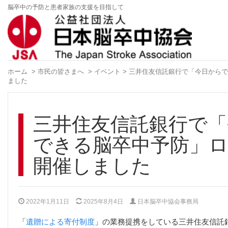
脳卒中の予防と患者家族の支援を目指して
ホーム
>
市民の皆さまへ
>
イベント
> 三井住友信託銀行で「今日から
ました
三井住友信託銀行で「
できる脳卒中予防」
開催しました
2022年1月11日
2025年8月4日
日本脳卒中協会事務局
「
遺贈による寄付制度
」の業務提携をしている三井住友信託