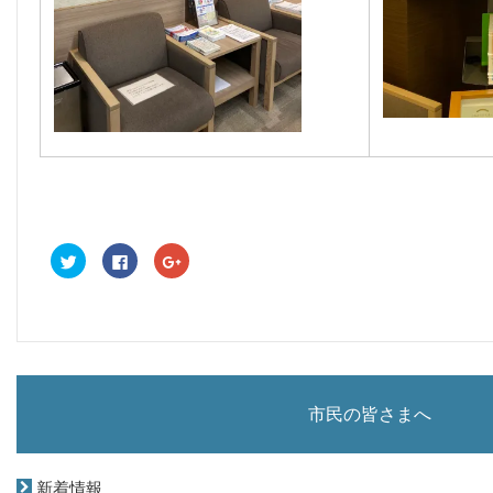
ク
F
ク
リ
a
リ
ッ
c
ッ
ク
e
ク
し
b
し
て
o
て
T
o
G
w
k
o
i
で
o
t
共
g
t
有
l
e
す
e
市民の皆さまへ
r
る
+
で
に
で
共
は
共
有
ク
有
(
リ
(
新
ッ
新
新着情報