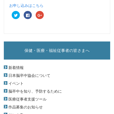
お申し込みはこちら
ク
F
ク
リ
a
リ
ッ
c
ッ
ク
e
ク
し
b
し
て
o
て
T
o
G
w
k
o
i
で
o
t
共
g
t
有
l
e
す
e
保健・医療・福祉従事者の皆さまへ
r
る
+
で
に
で
共
は
共
有
ク
有
(
リ
(
新
ッ
新
新着情報
し
ク
し
い
し
い
ウ
て
ウ
日本脳卒中協会について
ィ
く
ィ
ン
だ
ン
イベント
ド
さ
ド
ウ
い
ウ
で
(
で
脳卒中を知り、予防するために
開
新
開
き
し
き
医療従事者支援ツール
ま
い
ま
す
ウ
す
)
ィ
)
作品募集のお知らせ
ン
ド