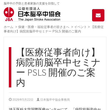
脳卒中の予防と患者家族の支援を目指して
お
問
い
ホーム
>
保健・医療・福祉従事者の皆さまへ
>
イベント
> 【医療従
合
事者向け】病院前脳卒中セミナー PSLS 開催のご案内
わ
せ
【医療従事者向け】
病院前脳卒中セミナ
ー PSLS 開催のご案
内
2026年5月22日
日本脳卒中協会事務局
埼玉医科大学国際医療センターにて、「病院前脳卒中セ