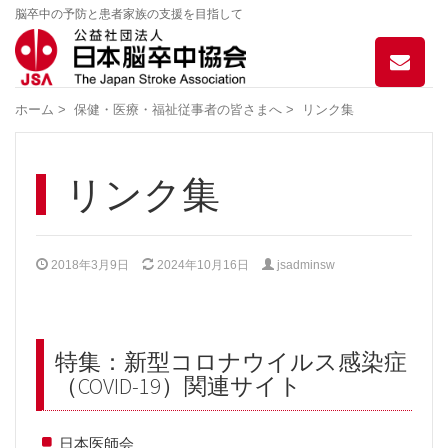
脳卒中の予防と患者家族の支援を目指して
お
問
い
ホーム
>
保健・医療・福祉従事者の皆さまへ
>
リンク集
合
わ
せ
リンク集
2018年3月9日
2024年10月16日
jsadminsw
特集：新型コロナウイルス感染症
（COVID-19）関連サイト
日本医師会