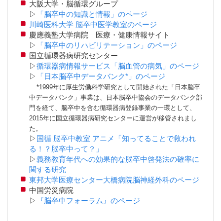
大阪大学・脳循環グループ
▷
「脳卒中の知識と情報」のページ
川崎医科大学 脳卒中医学教室のページ
慶應義塾大学病院 医療・健康情報サイト
▷
「脳卒中のリハビリテーション」のページ
国立循環器病研究センター
▷
循環器病情報サービス「脳血管の病気」のページ
▷
「日本脳卒中データバンク*」のページ
*1999年に厚生労働科学研究として開始された「日本脳卒
中データバンク」事業は、日本脳卒中協会のデータバンク部
門を経て、脳卒中を含む循環器病登録事業の一環として、
2015年に国立循環器病研究センターに運営が移管されまし
た。
▷
国循 脳卒中教室 アニメ「知ってることで救われ
る！？脳卒中って？」
▷
義務教育年代への効果的な脳卒中啓発法の確率に
関する研究
東邦大学医療センター大橋病院脳神経外科のページ
中国労災病院
▷
『脳卒中フォーラム』のページ