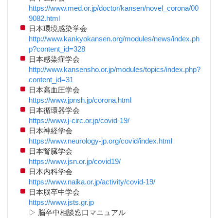
https://www.med.or.jp/doctor/kansen/novel_corona/00
9082.html
日本環境感染学会
http://www.kankyokansen.org/modules/news/index.ph
p?content_id=328
日本感染症学会
http://www.kansensho.or.jp/modules/topics/index.php?
content_id=31
日本高血圧学会
https://www.jpnsh.jp/corona.html
日本循環器学会
https://www.j-circ.or.jp/covid-19/
日本神経学会
https://www.neurology-jp.org/covid/index.html
日本腎臓学会
https://www.jsn.or.jp/covid19/
日本内科学会
https://www.naika.or.jp/activity/covid-19/
日本脳卒中学会
https://www.jsts.gr.jp
▷ 脳卒中相談窓口マニュアル