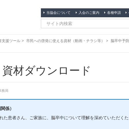
当協会について
入会のご案内
各種申請
者支援ツール
>
市民への啓発に使える資材（動画・チラシ等）
>
脳卒中予防
・資材ダウンロード
事務局
利関係）
れた患者さん、ご家族に、脳卒中について理解を深めていただくた