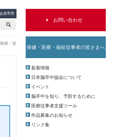
会員専用
お
問
動画・資
保健・医療・福祉従事者の皆さまへ
い
新着情報
日本脳卒中協会について
合
イベント
脳卒中を知り、予防するために
医療従事者支援ツール
わ
作品募集のお知らせ
リンク集
せ