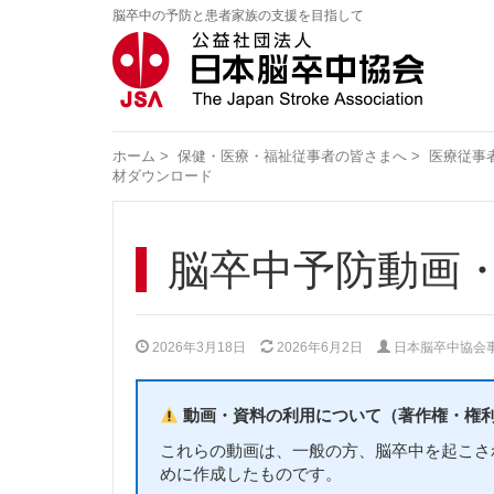
脳卒中の予防と患者家族の支援を目指して
ホーム
>
保健・医療・福祉従事者の皆さまへ
>
医療従事
材ダウンロード
脳卒中予防動画
2026年3月18日
2026年6月2日
日本脳卒中協会
動画・資料の利用について（著作権・権
これらの動画は、一般の方、脳卒中を起こさ
めに作成したものです。