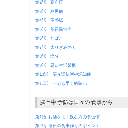
第2話 高血圧
第3話 糖尿病
第4話 不整脈
第5話 脂質異常症
第6話 たばこ
第7話 太りぎみの人
第8話 塩分
第9話 悪い生活習慣
第10話 要介護状態や認知症
第11話 一刻も早く病院へ
脳卒中 予防は日々の 食事から
第1話_お酒をよく飲む方の食習慣
第2話_毎日の食事作りのポイント