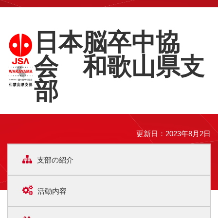
日本脳卒中協
会 和歌山県支
部
更新日：2023年8月2日
支部の紹介
活動内容